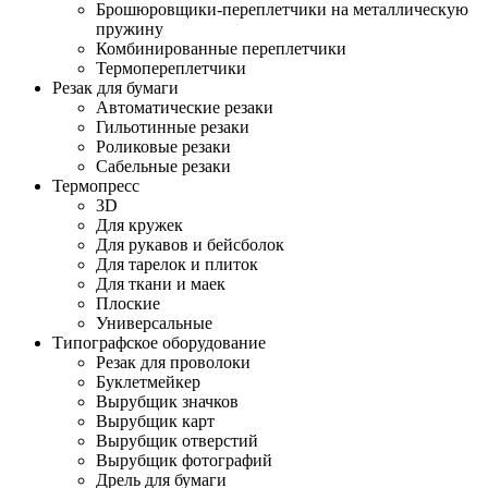
Брошюровщики-переплетчики на металлическую
пружину
Комбинированные переплетчики
Термопереплетчики
Резак для бумаги
Автоматические резаки
Гильотинные резаки
Роликовые резаки
Сабельные резаки
Термопресс
3D
Для кружек
Для рукавов и бейсболок
Для тарелок и плиток
Для ткани и маек
Плоские
Универсальные
Типографское оборудование
Резак для проволоки
Буклетмейкер
Вырубщик значков
Вырубщик карт
Вырубщик отверстий
Вырубщик фотографий
Дрель для бумаги