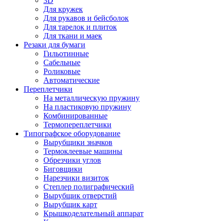
3D
Для кружек
Для рукавов и бейсболок
Для тарелок и плиток
Для ткани и маек
Резаки для бумаги
Гильотинные
Сабельные
Роликовые
Автоматические
Переплетчики
На металлическую пружину
На пластиковую пружину
Комбинированные
Термопереплетчики
Типографское оборудование
Вырубщики значков
Термоклеевые машины
Обрезчики углов
Биговщики
Нарезчики визиток
Степлер полиграфический
Вырубщик отверстий
Вырубщик карт
Крышкоделательный аппарат