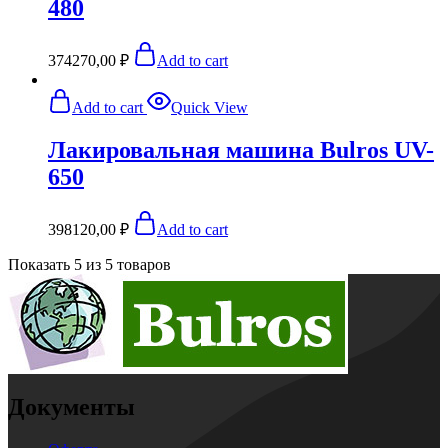
480
374270,00
₽
Add to cart
Add to cart
Quick View
Лакировальная машина Bulros UV-
650
398120,00
₽
Add to cart
Показать
5
из
5
товаров
Документы