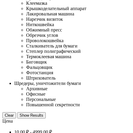
Клеемазка
Крышкоделательный аппарат
Лакировальная машина
Нарезчик визиток
Ниткошвейка
Обжимный пресс
Обрезчик углов
Проволокошвейка
Сталкиватель для бумаги
Степлер полиграфический
Термоклеевая машина
Биговщик
Фальцовщик
Фотостанция
Штрихователь
Шредеры, уничтожители бумаги
Архивные
Офисные
Персональные
Повышенной секретности
Clear
Show Results
Цена
10,00
₽
-
4999,00
₽