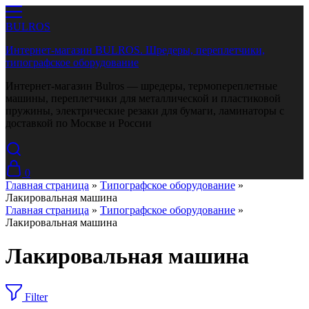
BULROS
Интернет-магазин BULROS. Шредеры, переплетчики,
типографское оборудование
Интернет-магазин Bulros — шредеры, термопереплетные
машины, переплетчики для металлической и пластиковой
пружины, электрические резаки для бумаги, ламинаторы с
доставкой по Москве и России
0
Главная страница
»
Типографское оборудование
»
Лакировальная машина
Главная страница
»
Типографское оборудование
»
Лакировальная машина
Лакировальная машина
Filter