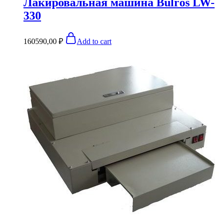
Лакировальная машина Bulros LW-
330
160590,00
₽
Add to cart