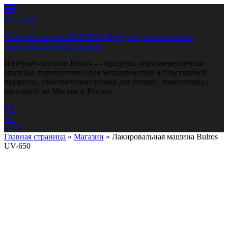
BULROS
Интернет-магазин BULROS. Шредеры, переплетчики,
типографское оборудование
Интернет-магазин Bulros — шредеры, термопереплетные
машины, переплетчики для металлической и пластиковой
пружины, электрические резаки для бумаги, ламинаторы с
доставкой по Москве и России
0
Главная страница
»
Магазин
»
Лакировальная машина Bulros
UV-650