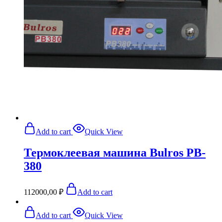
Add to cart
Quick View
Термоклеевая машина Bulros PB-
380
112000,00
₽
Add to cart
Add to cart
Quick View