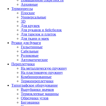
Повышенной секретности
Архивные
Термопрессы
Плоские
Универсальные
3D
Для кружек
Для рукавов и бейсболок
Для тарелок и плиток
Для ткани и маек
Резаки для бумаги
Гильотинные
Сабельные
Роликовые
Автоматические
Переплетчики
На металлическую пружину
На пластиковую пружину
Комбинированные
Термопереплетчики
Типографское оборудование
Вырубщики значков
Термоклеевые машины
Обрезчики углов
Биговщики