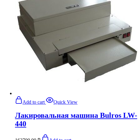
Add to cart
Quick View
Лакировальная машина Bulros LW-
440