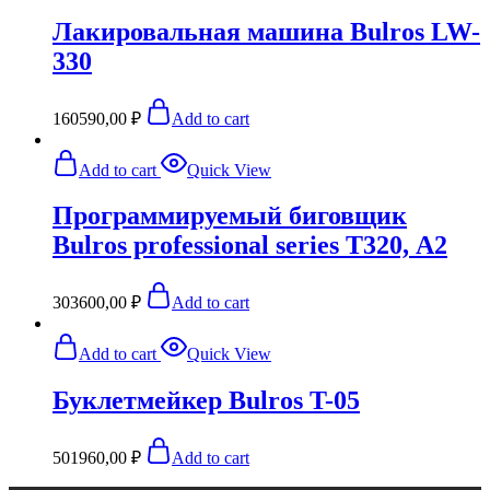
Лакировальная машина Bulros LW-
330
160590,00
₽
Add to cart
Add to cart
Quick View
Программируемый биговщик
Bulros professional series Т320, А2
303600,00
₽
Add to cart
Add to cart
Quick View
Буклетмейкер Bulros T-05
501960,00
₽
Add to cart