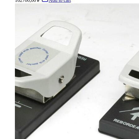
162700,00
₽
Add to cart