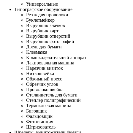
Универсальные
Типографское оборудование
Резак для проволоки
Буклетмейкер
Вырубщик значков
Вырубщик карт
Вырубщик отверстий
Вырубщик фотографий
Дрель для бумаги
Клеемазка
Крышкоделательный аппарат
Лакировальная машина
Нарезчик визиток
Ниткошвейка
Обжимный пресс
Обрезчик углов
Проволокошвейка
Сталкиватель для бумаги
Степлер полиграфический
Термоклеевая машина
Биговщик
Фальцовщик
Фотостанция
Штрихователь
Шредеры, уничтожители бумаги