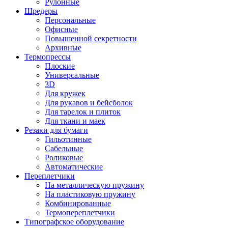
Рулонные
Шредеры
Персональные
Офисные
Повышенной секретности
Архивные
Термопрессы
Плоские
Универсальные
3D
Для кружек
Для рукавов и бейсболок
Для тарелок и плиток
Для ткани и маек
Резаки для бумаги
Гильотинные
Сабельные
Роликовые
Автоматические
Переплетчики
На металлическую пружину
На пластиковую пружину
Комбинированные
Термопереплетчики
Типографское оборудование