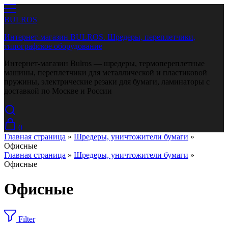
BULROS
Интернет-магазин BULROS. Шредеры, переплетчики,
типографское оборудование
Интернет-магазин Bulros — шредеры, термопереплетные
машины, переплетчики для металлической и пластиковой
пружины, электрические резаки для бумаги, ламинаторы с
доставкой по Москве и России
0
Главная страница
»
Шредеры, уничтожители бумаги
»
Офисные
Главная страница
»
Шредеры, уничтожители бумаги
»
Офисные
Офисные
Filter