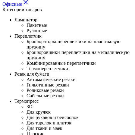
Офисные
Категории товаров
Ламинатор
Пакетные
Рулонные
Переплетчик
Брошюраторы-переплетчики на пластиковую
пружину
Брошюровщики-переплетчики на металлическую
пружину
Комбинированные переплетчики
Термопереплетчики
Резак для бумаги
Автоматические резаки
Гильотинные резаки
Роликовые резаки
Сабельные резаки
Термопресс
3D
Для кружек
Для рукавов и бейсболок
Для тарелок и плиток
Для ткани и маек
Плоские