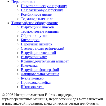
Переплетчики
На металлическую пружину
На пластиковую пружину
Комбинированные
Термопереплетчики
Типографское оборудование
Вырубщики значков
Термоклеевые машины
Обрезчики углов
Биговщики
Нарезчики визиток
Степлер полиграфический
Вырубщик отверстий
Вырубщик карт
Крышкоделательный аппарат
Клеемазка
Вырубщик фотографий
Лакировальная машина
Буклетмейкер
Проволокошвейка
Штрихователь
© 2026 Интернет-магазин Bulros - шредеры,
термопереплетные машины, переплетчики для металлической
и пластиковой пружины, электрические резаки для бумаги,