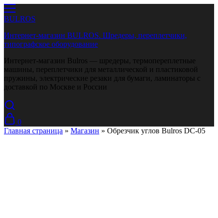
BULROS
Интернет-магазин BULROS. Шредеры, переплетчики,
типографское оборудование
Интернет-магазин Bulros — шредеры, термопереплетные
машины, переплетчики для металлической и пластиковой
пружины, электрические резаки для бумаги, ламинаторы с
доставкой по Москве и России
0
Главная страница
»
Магазин
»
Обрезчик углов Bulros DC-05