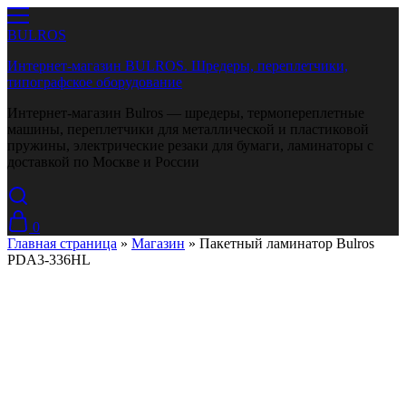
BULROS
Интернет-магазин BULROS. Шредеры, переплетчики,
типографское оборудование
Интернет-магазин Bulros — шредеры, термопереплетные
машины, переплетчики для металлической и пластиковой
пружины, электрические резаки для бумаги, ламинаторы с
доставкой по Москве и России
0
Главная страница
»
Магазин
»
Пакетный ламинатор Bulros
PDA3-336HL