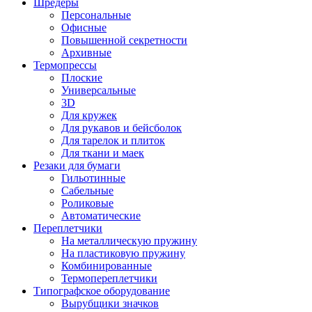
Шредеры
Персональные
Офисные
Повышенной секретности
Архивные
Термопрессы
Плоские
Универсальные
3D
Для кружек
Для рукавов и бейсболок
Для тарелок и плиток
Для ткани и маек
Резаки для бумаги
Гильотинные
Сабельные
Роликовые
Автоматические
Переплетчики
На металлическую пружину
На пластиковую пружину
Комбинированные
Термопереплетчики
Типографское оборудование
Вырубщики значков