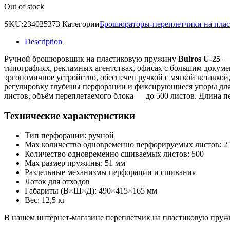
Out of stock
SKU:
234025373
Категории
Брошюраторы-переплетчики на пла
Description
Ручной брошюровщик на пластиковую пружину
Bulros U-25
— 
типографиях, рекламных агентствах, офисах с большим докум
эргономичное устройство, обеспечен ручкой с мягкой вставк
регулировку глубины перфорации и фиксирующиеся упоры для 
листов, объём переплетаемого блока — до 500 листов. Длина п
Технические характеристики
Тип перфорации: ручной
Max количество одновременно перфорируемых листов: 2
Количество одновременно сшиваемых листов: 500
Мах размер пружины: 51 мм
Раздельные механизмы перфорации и сшивания
Лоток для отходов
Габариты (В×Ш×Д): 490×415×165 мм
Вес: 12,5 кг
В нашем интернет-магазине переплетчик на пластиковую пружин