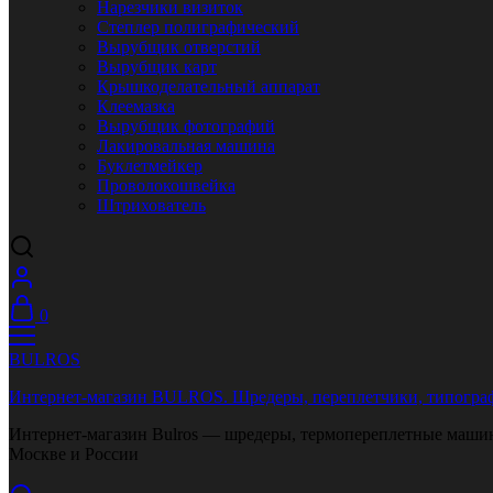
Нарезчики визиток
Степлер полиграфический
Вырубщик отверстий
Вырубщик карт
Крышкоделательный аппарат
Клеемазка
Вырубщик фотографий
Лакировальная машина
Буклетмейкер
Проволокошвейка
Штрихователь
0
BULROS
Интернет-магазин BULROS. Шредеры, переплетчики, типограф
Интернет-магазин Bulros — шредеры, термопереплетные машины
Москве и России