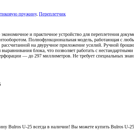
стиковую пружину
,
Переплетчик
экономичное и практичное устройство для переплетения докум
ентооборотом. Полнофункциональная модель, работающая с люб
ой, рассчитанной на двуручное приложение усилий. Ручной бро
выравнивания блока, что позволяет работать с нестандартными
ерфорации — до 297 миллиметров. Не требует специальных знани
5
у Bulros U-25 всегда в наличии! Вы можете купить Bulros U-25 