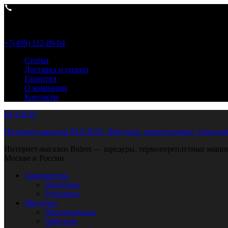
Пн- Пт 9:00-18:00
+7(499) 112-09-04
Статьи
Доставка и оплата
Гарантия
О компании
Контакты
BULROS
Интернет-магазин BULROS. Шредеры, переплетчики, типограф
Интернет-магазин Bulros — шредеры, термопереплетные машины
Москве и России
Ламинаторы
Пакетные
Рулонные
Шредеры
Персональные
Офисные