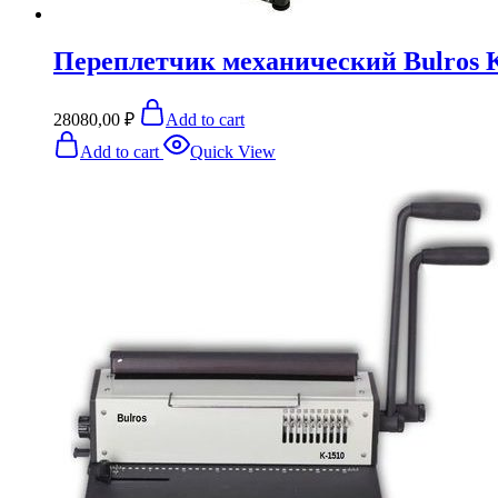
Переплетчик механический Bulros 
28080,00
₽
Add to cart
Add to cart
Quick View