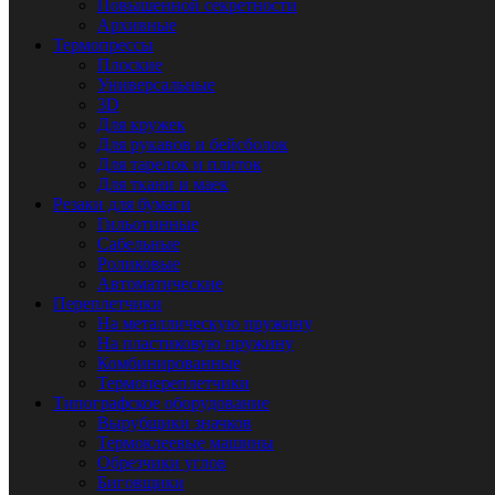
Повышенной секретности
Архивные
Термопрессы
Плоские
Универсальные
3D
Для кружек
Для рукавов и бейсболок
Для тарелок и плиток
Для ткани и маек
Резаки для бумаги
Гильотинные
Сабельные
Роликовые
Автоматические
Переплетчики
На металлическую пружину
На пластиковую пружину
Комбинированные
Термопереплетчики
Типографское оборудование
Вырубщики значков
Термоклеевые машины
Обрезчики углов
Биговщики