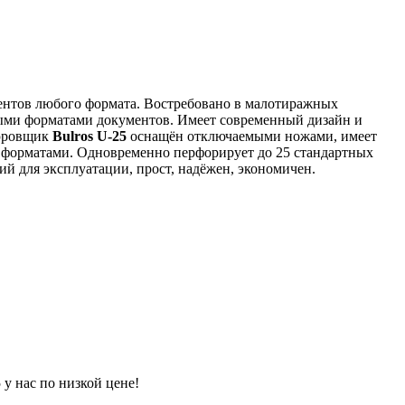
ентов любого формата. Востребовано в малотиражных
ыми форматами документов. Имеет современный дизайн и
шюровщик
Bulros U-25
оснащён отключаемыми ножами, имеет
 форматами. Одновременно перфорирует до 25 стандартных
й для эксплуатации, прост, надёжен, экономичен.
у нас по низкой цене!