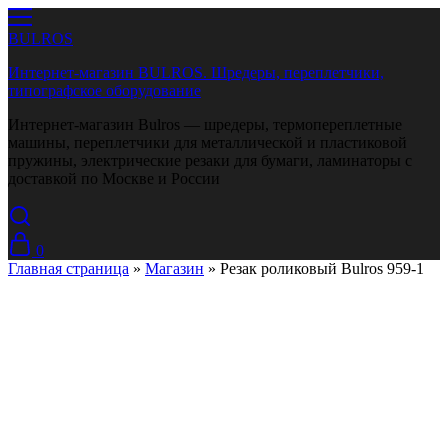
BULROS
Интернет-магазин BULROS. Шредеры, переплетчики,
типографское оборудование
Интернет-магазин Bulros — шредеры, термопереплетные
машины, переплетчики для металлической и пластиковой
пружины, электрические резаки для бумаги, ламинаторы с
доставкой по Москве и России
0
Главная страница
»
Магазин
»
Резак роликовый Bulros 959-1
Sold Out