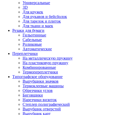
Универсальные
3D
Для кружек
Для рукавов и бейсболок
Для тарелок и плиток
Для ткани и маек
Резаки для бумаги
Гильотинные
Сабельные
Роликовые
Автоматические
Переплетчики
На металлическую пружину
На пластиковую пружину
Комбинированные
Термопереплетчики
Типографское оборудование
Вырубщики значков
Термоклеевые машины
Обрезчики углов
Биговщики
Нарезчики визиток
Степлер полиграфический
Вырубщик отверстий
Вырубщик карт