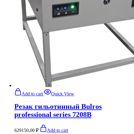
Add to cart
Quick View
Резак гильотинный Bulros
professional series 7208B
629150,00
₽
Add to cart