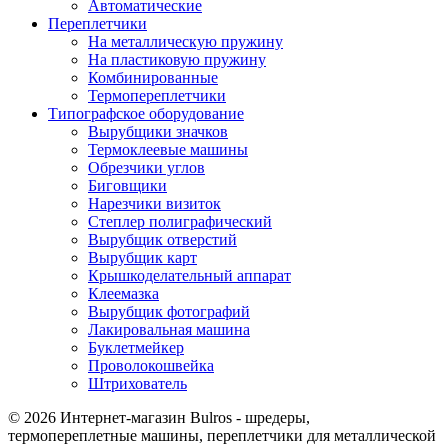
Автоматические
Переплетчики
На металлическую пружину
На пластиковую пружину
Комбинированные
Термопереплетчики
Типографское оборудование
Вырубщики значков
Термоклеевые машины
Обрезчики углов
Биговщики
Нарезчики визиток
Степлер полиграфический
Вырубщик отверстий
Вырубщик карт
Крышкоделательный аппарат
Клеемазка
Вырубщик фотографий
Лакировальная машина
Буклетмейкер
Проволокошвейка
Штрихователь
© 2026 Интернет-магазин Bulros - шредеры,
термопереплетные машины, переплетчики для металлической