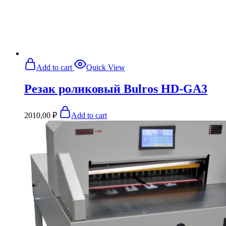
Add to cart
Quick View
Резак роликовый Bulros HD-GA3
2010,00
₽
Add to cart