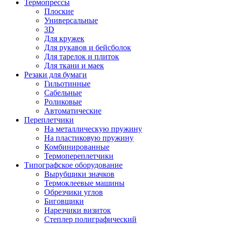
Термопрессы
Плоские
Универсальные
3D
Для кружек
Для рукавов и бейсболок
Для тарелок и плиток
Для ткани и маек
Резаки для бумаги
Гильотинные
Сабельные
Роликовые
Автоматические
Переплетчики
На металлическую пружину
На пластиковую пружину
Комбинированные
Термопереплетчики
Типографское оборудование
Вырубщики значков
Термоклеевые машины
Обрезчики углов
Биговщики
Нарезчики визиток
Степлер полиграфический