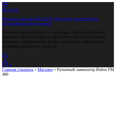
BULROS
Интернет-магазин BULROS. Шредеры, переплетчики,
типографское оборудование
Интернет-магазин Bulros — шредеры, термопереплетные
машины, переплетчики для металлической и пластиковой
пружины, электрические резаки для бумаги, ламинаторы с
доставкой по Москве и России
0
Главная страница
»
Магазин
»
Рулонный ламинатор Bulros FM
480