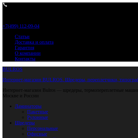
Пн- Пт 9:00-18:00
+7(499) 112-09-04
Статьи
Доставка и оплата
Гарантия
О компании
Контакты
BULROS
Интернет-магазин BULROS. Шредеры, переплетчики, типограф
Интернет-магазин Bulros — шредеры, термопереплетные машины
Москве и России
Ламинаторы
Пакетные
Рулонные
Шредеры
Персональные
Офисные