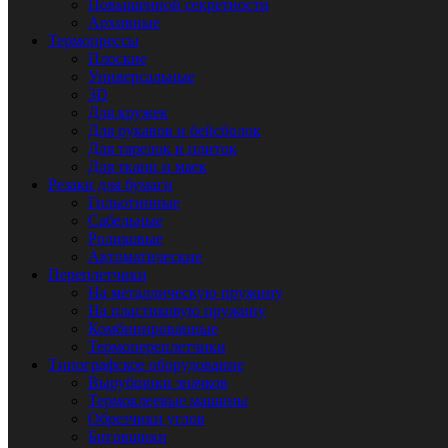
Повышенной секретности
Архивные
Термопрессы
Плоские
Универсальные
3D
Для кружек
Для рукавов и бейсболок
Для тарелок и плиток
Для ткани и маек
Резаки для бумаги
Гильотинные
Сабельные
Роликовые
Автоматические
Переплетчики
На металлическую пружину
На пластиковую пружину
Комбинированные
Термопереплетчики
Типографское оборудование
Вырубщики значков
Термоклеевые машины
Обрезчики углов
Биговщики