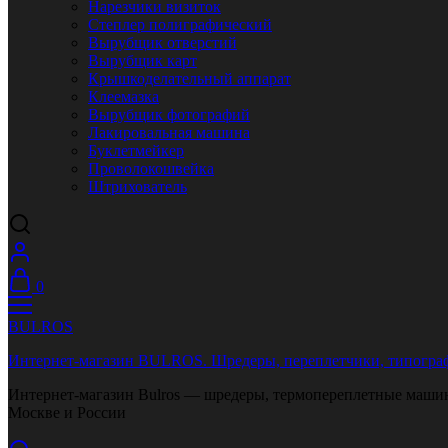
Нарезчики визиток
Степлер полиграфический
Вырубщик отверстий
Вырубщик карт
Крышкоделательный аппарат
Клеемазка
Вырубщик фотографий
Лакировальная машина
Буклетмейкер
Проволокошвейка
Штрихователь
0
BULROS
Интернет-магазин BULROS. Шредеры, переплетчики, типограф
Интернет-магазин Bulros — шредеры, термопереплетные машины
Москве и России