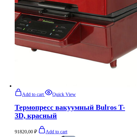
Add to cart
Quick View
Термопресс вакуумный Bulros T-
3D, красный
91820,00
₽
Add to cart