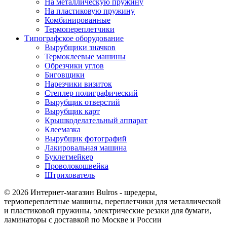
На металлическую пружину
На пластиковую пружину
Комбинированные
Термопереплетчики
Типографское оборудование
Вырубщики значков
Термоклеевые машины
Обрезчики углов
Биговщики
Нарезчики визиток
Степлер полиграфический
Вырубщик отверстий
Вырубщик карт
Крышкоделательный аппарат
Клеемазка
Вырубщик фотографий
Лакировальная машина
Буклетмейкер
Проволокошвейка
Штрихователь
© 2026 Интернет-магазин Bulros - шредеры,
термопереплетные машины, переплетчики для металлической
и пластиковой пружины, электрические резаки для бумаги,
ламинаторы с доставкой по Москве и России