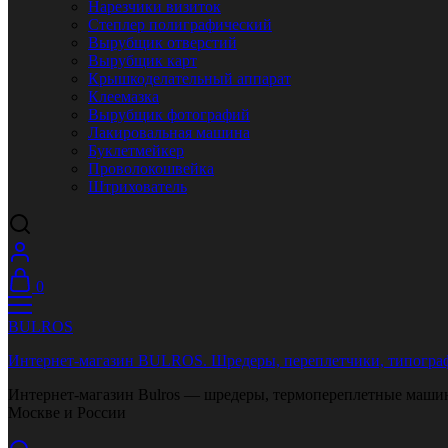
Нарезчики визиток
Степлер полиграфический
Вырубщик отверстий
Вырубщик карт
Крышкоделательный аппарат
Клеемазка
Вырубщик фотографий
Лакировальная машина
Буклетмейкер
Проволокошвейка
Штрихователь
0
BULROS
Интернет-магазин BULROS. Шредеры, переплетчики, типограф
Интернет-магазин Bulros — шредеры, термопереплетные машины
Москве и России