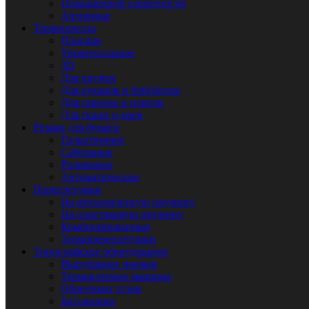
Повышенной секретности
Архивные
Термопрессы
Плоские
Универсальные
3D
Для кружек
Для рукавов и бейсболок
Для тарелок и плиток
Для ткани и маек
Резаки для бумаги
Гильотинные
Сабельные
Роликовые
Автоматические
Переплетчики
На металлическую пружину
На пластиковую пружину
Комбинированные
Термопереплетчики
Типографское оборудование
Вырубщики значков
Термоклеевые машины
Обрезчики углов
Биговщики