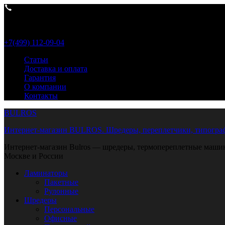
Пн- Пт 9:00-18:00
+7(499) 112-09-04
Статьи
Доставка и оплата
Гарантия
О компании
Контакты
BULROS
Интернет-магазин BULROS. Шредеры, переплетчики, типограф
Интернет-магазин Bulros — шредеры, термопереплетные машины
Москве и России
Ламинаторы
Пакетные
Рулонные
Шредеры
Персональные
Офисные