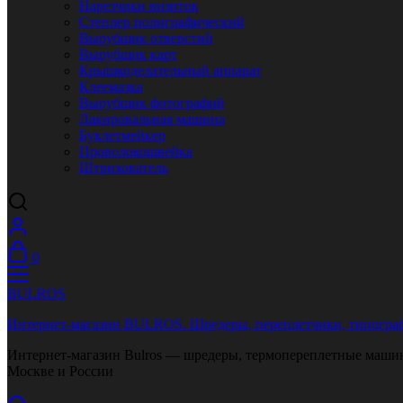
Нарезчики визиток
Степлер полиграфический
Вырубщик отверстий
Вырубщик карт
Крышкоделательный аппарат
Клеемазка
Вырубщик фотографий
Лакировальная машина
Буклетмейкер
Проволокошвейка
Штрихователь
0
BULROS
Интернет-магазин BULROS. Шредеры, переплетчики, типограф
Интернет-магазин Bulros — шредеры, термопереплетные машины
Москве и России