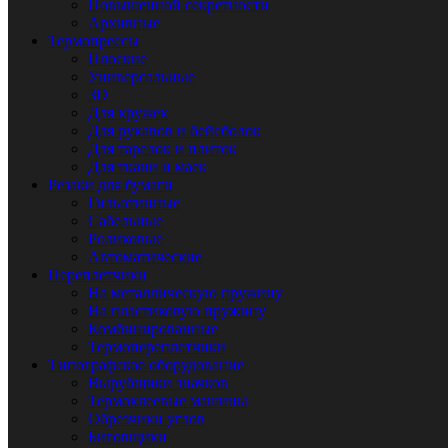
Повышенной секретности
Архивные
Термопрессы
Плоские
Универсальные
3D
Для кружек
Для рукавов и бейсболок
Для тарелок и плиток
Для ткани и маек
Резаки для бумаги
Гильотинные
Сабельные
Роликовые
Автоматические
Переплетчики
На металлическую пружину
На пластиковую пружину
Комбинированные
Термопереплетчики
Типографское оборудование
Вырубщики значков
Термоклеевые машины
Обрезчики углов
Биговщики