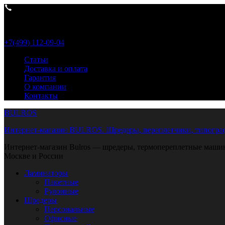
Пн- Пт 9:00-18:00
+7(499) 112-09-04
Статьи
Доставка и оплата
Гарантия
О компании
Контакты
BULROS
Интернет-магазин BULROS. Шредеры, переплетчики, типограф
Интернет-магазин Bulros — шредеры, термопереплетные машины
Москве и России
Ламинаторы
Пакетные
Рулонные
Шредеры
Персональные
Офисные