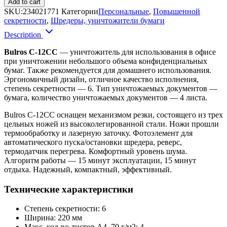
Add to cart
SKU:
234021771
Категории
Персональные
,
Повышенной
секретности
,
Шредеры, уничтожители бумаги
Description
Bulros С-12СС
— уничтожитель для использования в офисе
при уничтожении небольшого объема конфиденциальных
бумаг. Также рекомендуется для домашнего использования.
Эргономичный дизайн, отличное качество исполнения,
степень секретности — 6. Тип уничтожаемых документов —
бумага, количество уничтожаемых документов — 4 листа.
Bulros С-12СС оснащен механизмом резки, состоящего из трех
цельных ножей из высоколегированной стали. Ножи прошли
термообработку и лазерную заточку. Фотоэлемент для
автоматического пуска/остановки шредера, реверс,
термодатчик перегрева. Комфортный уровень шума.
Алгоритм работы — 15 минут эксплуатации, 15 минут
отдыха. Надежный, компактный, эффективный.
Технические характеристики
Степень секретности: 6
Ширина: 220 мм
Макс. кол-во листов А4, 70 г/м2: 4