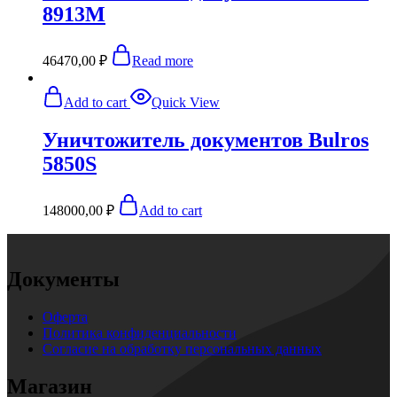
8913M
46470,00
₽
Read more
Add to cart
Quick View
Уничтожитель документов Bulros
5850S
148000,00
₽
Add to cart
Документы
Оферта
Политика конфиденциальности
Согласие на обработку персональных данных
Магазин