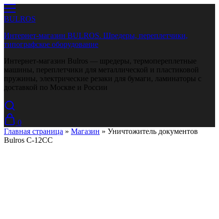
BULROS
Интернет-магазин BULROS. Шредеры, переплетчики,
типографское оборудование
Интернет-магазин Bulros — шредеры, термопереплетные
машины, переплетчики для металлической и пластиковой
пружины, электрические резаки для бумаги, ламинаторы с
доставкой по Москве и России
0
Главная страница
»
Магазин
»
Уничтожитель документов
Bulros C-12CC