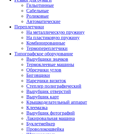
Гильотинные
Сабельные
Роликовые
Автоматические
Переплетчики
На металлическую пружину
На пластиковую пружину
Комбинированные
Термопереплетчики
Типографское оборудование
Вырубщики значков
Термоклеевые машины
Обрезчики углов
Биговщики
Нарезчики визиток
Степлер полиграфический
Вырубщик отверстий
Вырубщик карт
Крышкоделательный аппарат
Клеемазка
Вырубщик фотографий
Лакировальная машина
Буклетмейкер
Проволокошвейка