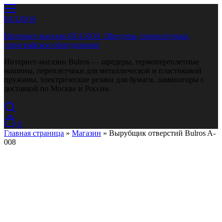
BULROS
Интернет-магазин BULROS. Шредеры, переплетчики,
типографское оборудование
Интернет-магазин Bulros — шредеры, термопереплетные
машины, переплетчики для металлической и пластиковой
пружины, электрические резаки для бумаги, ламинаторы с
доставкой по Москве и России
0
Главная страница
»
Магазин
»
Вырубщик отверстий Bulros A-
008