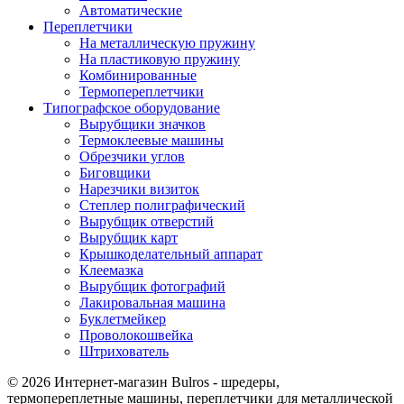
Автоматические
Переплетчики
На металлическую пружину
На пластиковую пружину
Комбинированные
Термопереплетчики
Типографское оборудование
Вырубщики значков
Термоклеевые машины
Обрезчики углов
Биговщики
Нарезчики визиток
Степлер полиграфический
Вырубщик отверстий
Вырубщик карт
Крышкоделательный аппарат
Клеемазка
Вырубщик фотографий
Лакировальная машина
Буклетмейкер
Проволокошвейка
Штрихователь
© 2026 Интернет-магазин Bulros - шредеры,
термопереплетные машины, переплетчики для металлической