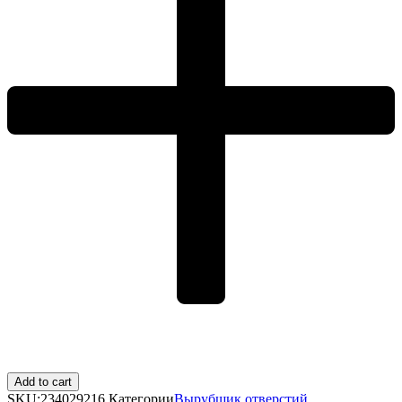
Add to cart
SKU:
234029216
Категории
Вырубщик отверстий
,