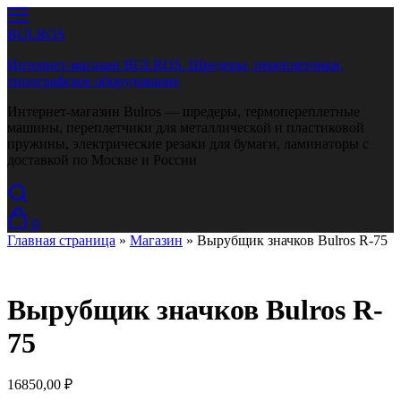
BULROS
Интернет-магазин BULROS. Шредеры, переплетчики,
типографское оборудование
Интернет-магазин Bulros — шредеры, термопереплетные
машины, переплетчики для металлической и пластиковой
пружины, электрические резаки для бумаги, ламинаторы с
доставкой по Москве и России
0
Главная страница
»
Магазин
»
Вырубщик значков Bulros R-75
Вырубщик значков Bulros R-
75
16850,00
₽