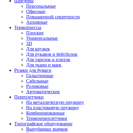
Шредеры
Персональные
Офисные
Повышенной секретности
Архивные
Термопрессы
Плоские
Универсальные
3D
Для кружек
Для рукавов и бейсболок
Для тарелок и плиток
Для ткани и маек
Резаки для бумаги
Гильотинные
Сабельные
Роликовые
Автоматические
Переплетчики
На металлическую пружину
На пластиковую пружину
Комбинированные
Термопереплетчики
Типографское оборудование
Вырубщики значков