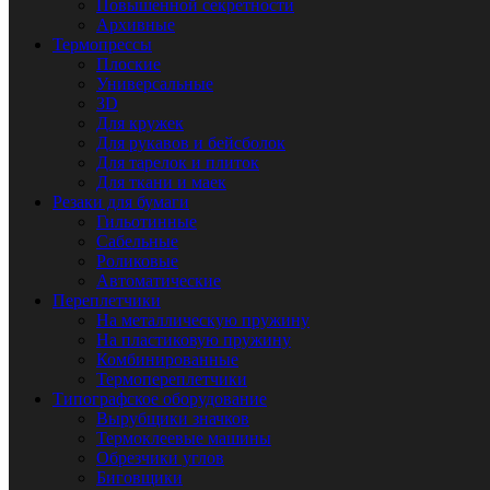
Повышенной секретности
Архивные
Термопрессы
Плоские
Универсальные
3D
Для кружек
Для рукавов и бейсболок
Для тарелок и плиток
Для ткани и маек
Резаки для бумаги
Гильотинные
Сабельные
Роликовые
Автоматические
Переплетчики
На металлическую пружину
На пластиковую пружину
Комбинированные
Термопереплетчики
Типографское оборудование
Вырубщики значков
Термоклеевые машины
Обрезчики углов
Биговщики