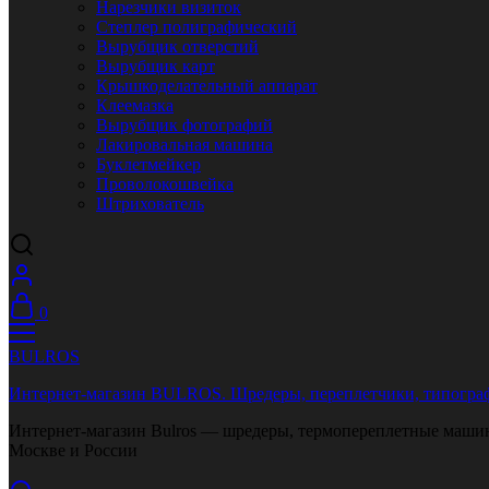
Нарезчики визиток
Степлер полиграфический
Вырубщик отверстий
Вырубщик карт
Крышкоделательный аппарат
Клеемазка
Вырубщик фотографий
Лакировальная машина
Буклетмейкер
Проволокошвейка
Штрихователь
0
BULROS
Интернет-магазин BULROS. Шредеры, переплетчики, типограф
Интернет-магазин Bulros — шредеры, термопереплетные машины
Москве и России