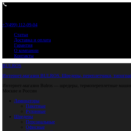
Пн- Пт 9:00-18:00
+7(499) 112-09-04
Статьи
Доставка и оплата
Гарантия
О компании
Контакты
BULROS
Интернет-магазин BULROS. Шредеры, переплетчики, типограф
Интернет-магазин Bulros — шредеры, термопереплетные машины
Москве и России
Ламинаторы
Пакетные
Рулонные
Шредеры
Персональные
Офисные